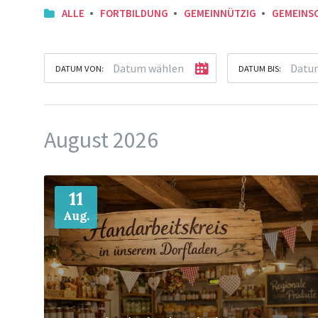
ALLE
FORTBILDUNG
GEMEINNÜTZIG
GEMEINS
DATUM VON:
DATUM BIS:
August 2026
Mehr
11
Aug.