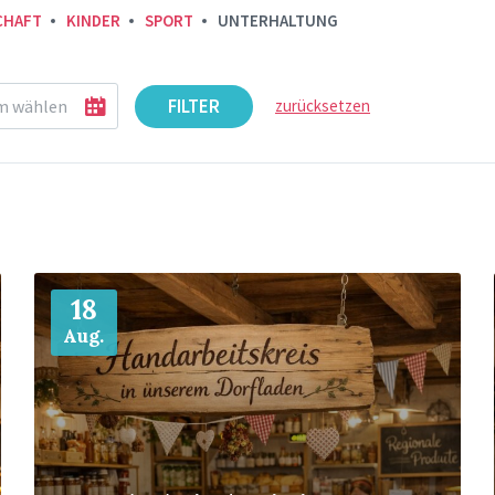
CHAFT
KINDER
SPORT
UNTERHALTUNG
FILTER
zurücksetzen
Mehr
18
Aug.