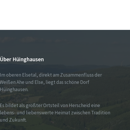
Über Hüinghausen
Im oberen Elsetal, direkt am Zusammenfluss der
Weißen Ahe und Else, liegt das schöne Dorf
Hüinghausen.
Es bildet als größter Ortsteil von Herscheid eine
lebens- und liebenswerte Heimat zwischen Tradition
und Zukunft.