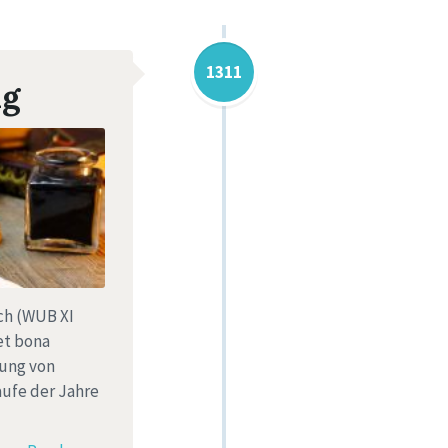
1311
ng
ch (WUB XI
et bona
nung von
aufe der Jahre