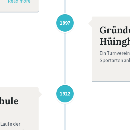
Read more
1897
Gründ
Hüingh
Ein Turnverein
Sportarten anb
1922
hule
 Laufe der