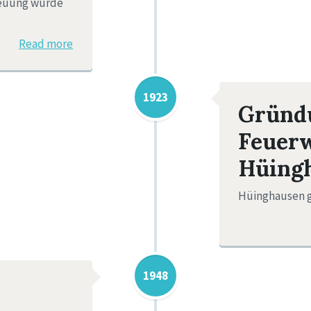
reuung wurde
Read more
1923
Gründu
Feuer
Hüing
Hüinghausen g
1948