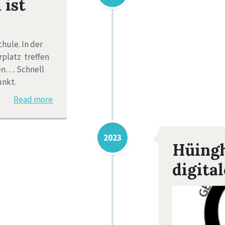
 ist
hule. In der
platz treffen
en…. Schnell
unkt.
Read more
2023
Hüingh
digita