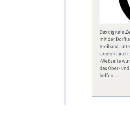
Das digitale Z
mit der Dorffu
Breiband -Int
sondern auch d
-Webseite wur
des Ober- und
helfen….