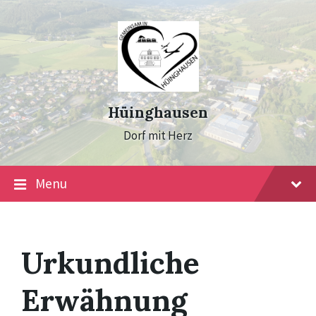
Skip
Skip
Skip
to
to
to
content
main
footer
navigation
Hüinghausen
Dorf mit Herz
Menu
Urkundliche
Erwähnung