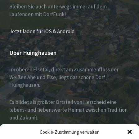
Bleiben Sie auch unterwegs immer auf dem
Laufenden mit DorfFunk!
Jetzt laden für iOS & Android
Über Hüinghausen
Im oberen Elsetal, direkt am Zusammenfluss der
Weißen Ahe und Else, liegt das schöne Dorf
Hüinghausen.
Es bildet als größter Ortsteil von Herscheid eine
lebens- und liebenswerte Heimat zwischen Tradition
und Zukunft.
Cookie-Zustimmung verwalten
Viel hat es zu bieten und zu entdecken…Seid