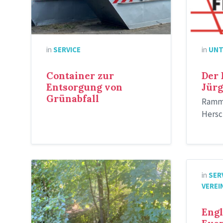
Klein
in
SERVICE
in
UNT
Container zur
Der 
Entsorgung von
Jürg
Grünabfall
Rammb
Hersc
Else
in
SER
am
VEREI
Königssee
Engl