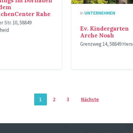
ings im Dorfladen
 dem
in
UNTERNEHMEN
achenCenter Rahe
r Str. 10, 58849
Ev. Kindergarten
heid
Arche Noah
Grenzweg 14, 58849 Hers
1
2
3
Nächste