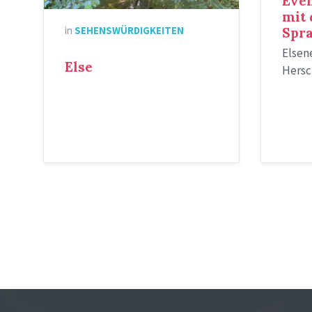
Even
mit
in
SEHENSWÜRDIGKEITEN
Spr
Elsene
Else
Hersc
Seitennummerierung
der
Beiträge