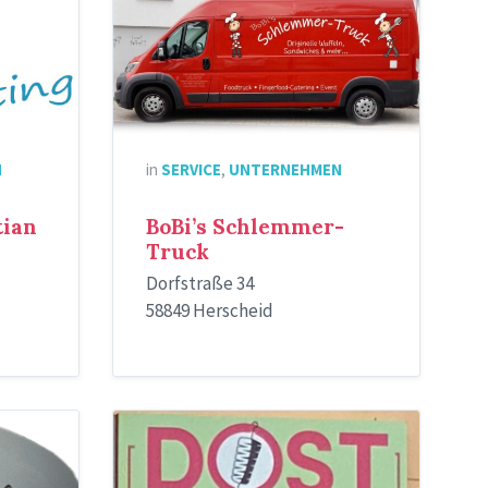
N
in
SERVICE
,
UNTERNEHMEN
tian
BoBi’s Schlemmer-
Truck
Dorfstraße 34
58849 Herscheid
Dost
Schild