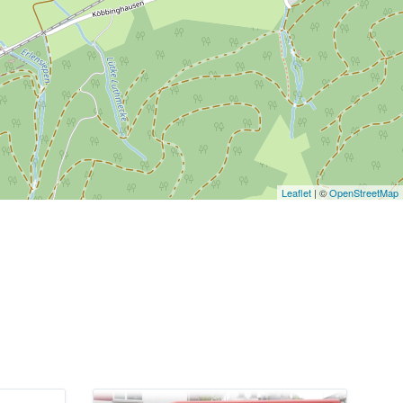
Leaflet
| ©
OpenStreetMap