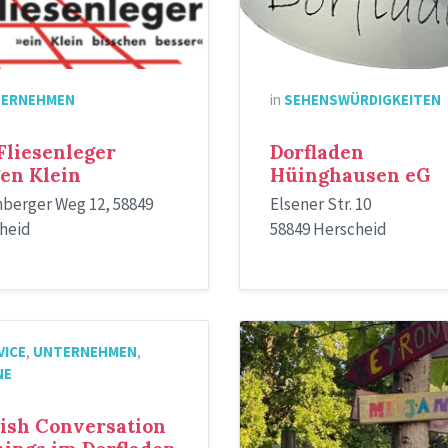
ERNEHMEN
in
SEHENSWÜRDIGKEITEN
Fliesenleger
Dorfladen
en Klein
Hüinghausen eG
erger Weg 12, 58849
Elsener Str. 10
heid
58849 Herscheid
Kindergarten
VICE
,
UNTERNEHMEN
,
Arche
NE
Noah
ish Conversation