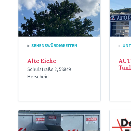
Eiche
Werkstatt
in
SEHENSWÜRDIGKEITEN
in
UNT
Alte Eiche
AUT
Tank
Schulstraße 2, 58849
Herscheid
Der
Fliesenle
Jürgen