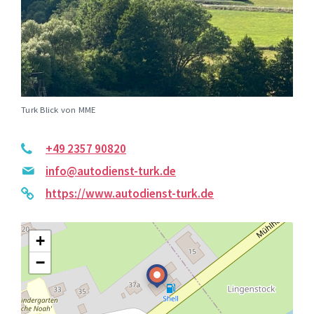
Turk Blick von MME
+49 2357 90820
info@autodienst-turk.de
https://www.autodienst-turk.de
+
−