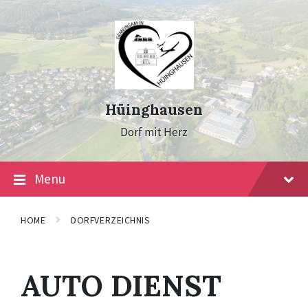
Skip
Skip
Skip
to
to
to
content
main
footer
navigation
Hüinghausen
Dorf mit Herz
Menu
HOME
DORFVERZEICHNIS
AUTO DIENST