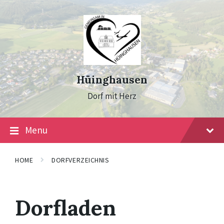
Skip
Skip
Skip
to
to
to
content
main
footer
navigation
Hüinghausen
Dorf mit Herz
Menu
HOME
DORFVERZEICHNIS
Dorfladen