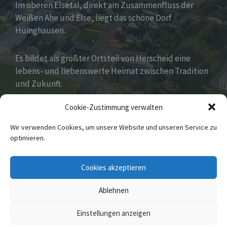
Im oberen Elsetal, direkt am Zusammenfluss der
Weißen Ahe und Else, liegt das schöne Dorf
Hüinghausen.
Es bildet als größter Ortsteil von Herscheid eine
lebens- und liebenswerte Heimat zwischen Tradition
und Zukunft.
Cookie-Zustimmung verwalten
Viel hat es zu bieten und zu entdecken…Seid
gespannt!
Wir verwenden Cookies, um unsere Website und unseren Service zu
optimieren.
E-
Cookies akzeptieren
Mail
Ablehnen
© 2026 Hüinghausen
Einstellungen anzeigen