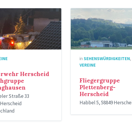
tsgruß
Flugplatz
EINE
in
SEHENSWÜRDIGKEITEN
,
VEREINE
erwehr Herscheid
Fliegergruppe
chgruppe
Plettenberg-
nghausen
Herscheid
ler Straße 33
Habbel 5, 58849 Hersche
 Herscheid
chland