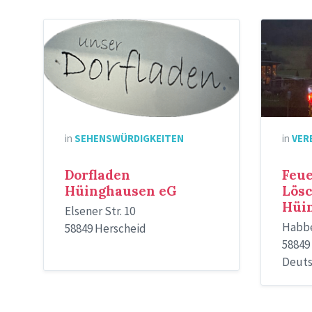
Weihnach
in
SEHENSWÜRDIGKEITEN
in
VER
Dorfladen
Feu
Hüinghausen eG
Lös
Hüi
Elsener Str. 10
Habbe
58849 Herscheid
58849
Deuts