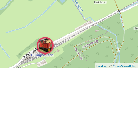
Leaflet
| ©
OpenStreetMap