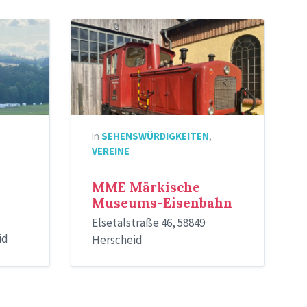
MME-
Lok
in
SEHENSWÜRDIGKEITEN
,
VEREINE
MME Märkische
Museums-Eisenbahn
Elsetalstraße 46, 58849
id
Herscheid