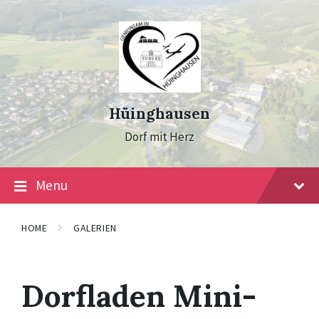
Skip
Skip
Skip
to
to
to
content
main
footer
navigation
Hüinghausen
Dorf mit Herz
Menu
HOME
GALERIEN
Dorfladen Mini-