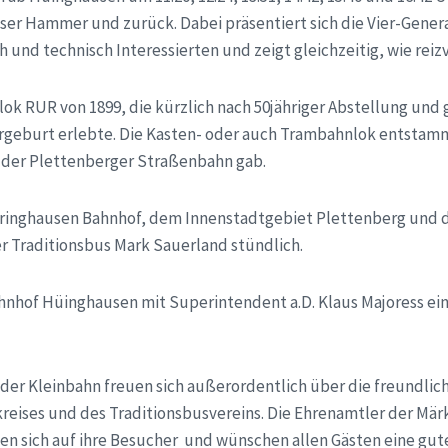
ser Hammer und zurück. Dabei präsentiert sich die Vier-Gener
h und technisch Interessierten und zeigt gleichzeitig, wie reiz
ok RUR von 1899, die kürzlich nach 50jähriger Abstellung und 
rgeburt erlebte. Die Kasten- oder auch Trambahnlok entstammt 
i der Plettenberger Straßenbahn gab.
iringhausen Bahnhof, dem Innenstadtgebiet Plettenberg un
 Traditionsbus Mark Sauerland stündlich.
hnhof Hüinghausen mit Superintendent a.D. Klaus Majoress e
nder Kleinbahn freuen sich außerordentlich über die freundli
kreises und des Traditionsbusvereins. Die Ehrenamtler der Mär
 sich auf ihre Besucher und wünschen allen Gästen eine gute