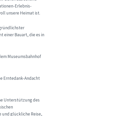
ationen-Erlebnis-
voll unsere Heimat ist.
gründlichster
einer Bauart, die es in
d dem Museumsbahnhof
ine Erntedank-Andacht
che Unterstützung des
kischen
 und glückliche Reise,