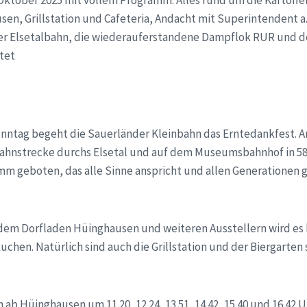
Oktober 2025 mit vollem Programm: Alles rund um die Kartoffe
n, Grillstation und Cafeteria, Andacht mit Superintendent a.
er Elsetalbahn, die wiederauferstandene Dampflok RUR und d
tet
nntag begeht die Sauerländer Kleinbahn das Erntedankfest. A
nbahnstrecke durchs Elsetal und auf dem Museumsbahnhof in 5
m geboten, das alle Sinne anspricht und allen Generationen g
em Dorfladen Hüinghausen und weiteren Ausstellern wird es 
chen. Natürlich sind auch die Grillstation und der Biergarten 
b Hüinghausen um 11.20, 12.24, 13.51, 14.42, 15.40 und 16.42 