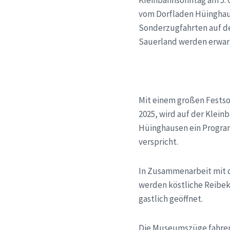
Kleinbahnsonntag am 5. 
vom Dorfladen Hüinghause
Sonderzugfahrten auf d
Sauerland werden erwar
Mit einem großen Festso
2025, wird auf der Klei
Hüinghausen ein Program
verspricht.
In Zusammenarbeit mit d
werden köstliche Reibeku
gastlich geöffnet.
Die Museumszüge fahren a