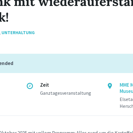
nk mit wiederauferst
k!
,
UNTERHALTUNG
 ended
Zeit
MME M
Muse
Ganztagesveranstaltung
Elseta
Hersc