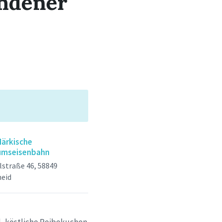
andener
ärkische
umseisenbahn
lstraße 46, 58849
heid