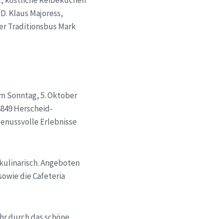
l, köstliche Reibekuchen
D. Klaus Majoress,
er Traditionsbus Mark
m Sonntag, 5. Oktober
8849 Herscheid-
enussvolle Erlebnisse
kulinarisch. Angeboten
sowie die Cafeteria
Uhr durch das schöne