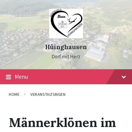
Skip
Skip
Skip
to
to
to
content
main
footer
navigation
Hüinghausen
Dorf mit Herz
Menu
HOME
VERANSTALTUNGEN
Männerklönen im