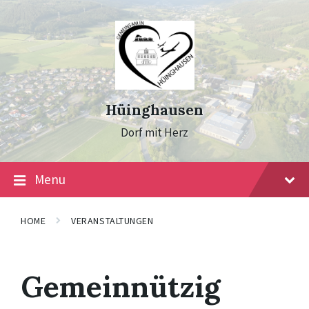
Skip
Skip
Skip
to
to
to
content
main
footer
navigation
Hüinghausen
Dorf mit Herz
Menu
HOME
VERANSTALTUNGEN
Gemeinnützig