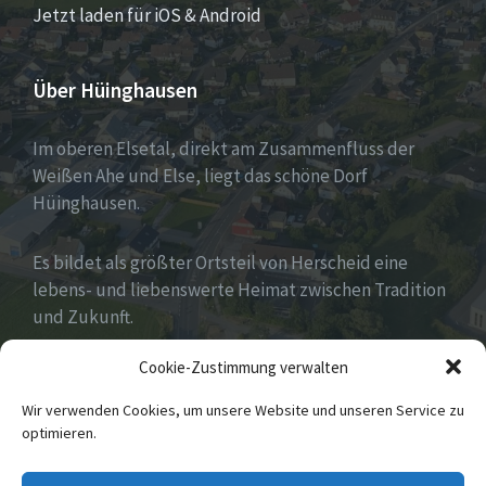
Jetzt laden für iOS & Android
Über Hüinghausen
Im oberen Elsetal, direkt am Zusammenfluss der
Weißen Ahe und Else, liegt das schöne Dorf
Hüinghausen.
Es bildet als größter Ortsteil von Herscheid eine
lebens- und liebenswerte Heimat zwischen Tradition
und Zukunft.
Cookie-Zustimmung verwalten
Viel hat es zu bieten und zu entdecken…Seid
gespannt!
Wir verwenden Cookies, um unsere Website und unseren Service zu
optimieren.