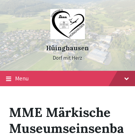
Skip
Skip
Skip
to
to
to
content
main
footer
navigation
Hüinghausen
Dorf mit Herz
Menu
MME Märkische
Museumseinsenba