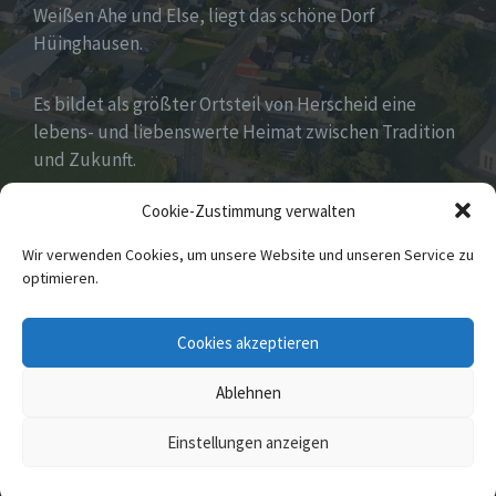
Weißen Ahe und Else, liegt das schöne Dorf
Hüinghausen.
Es bildet als größter Ortsteil von Herscheid eine
lebens- und liebenswerte Heimat zwischen Tradition
und Zukunft.
Cookie-Zustimmung verwalten
Viel hat es zu bieten und zu entdecken…Seid
gespannt!
Wir verwenden Cookies, um unsere Website und unseren Service zu
optimieren.
E-
Cookies akzeptieren
Mail
Ablehnen
© 2026 Hüinghausen
Einstellungen anzeigen