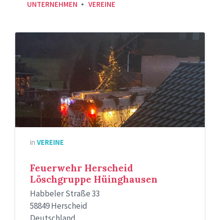
UNTERNEHMEN
VEREINE
Weihnachtsgruß
in
VEREINE
Feuerwehr Herscheid
Löschgruppe Hüinghausen
Habbeler Straße 33
58849 Herscheid
Deutschland