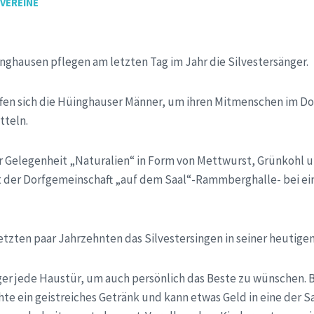
,
VEREINE
üinghausen pflegen am letzten Tag im Jahr die Silvestersänger.
effen sich die Hüinghauser Männer, um ihren Mitmenschen im Do
tteln.
r Gelegenheit „Naturalien“ in Form von Mettwurst, Grünkohl 
 der Dorfgemeinschaft „auf dem Saal“-Rammberghalle- bei ein
etzten paar Jahrzehnten das Silvestersingen in seiner heutige
er jede Haustür, um auch persönlich das Beste zu wünschen. B
e ein geistreiches Getränk und kann etwas Geld in eine der