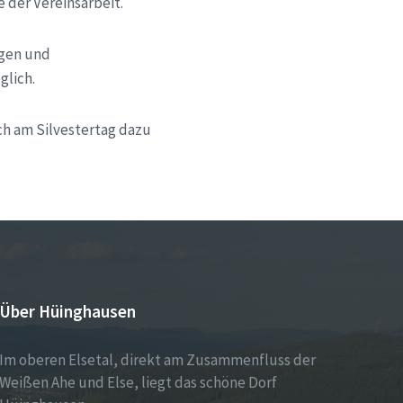
 der Vereinsarbeit.
ngen und
glich.
ch am Silvestertag dazu
Über Hüinghausen
Im oberen Elsetal, direkt am Zusammenfluss der
Weißen Ahe und Else, liegt das schöne Dorf