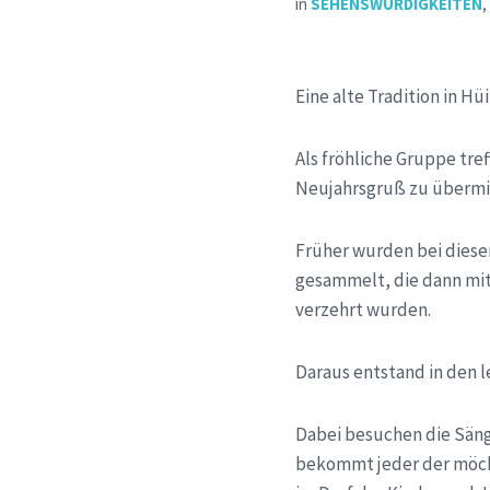
in
SEHENSWÜRDIGKEITEN
Eine alte Tradition in H
Als fröhliche Gruppe tr
Neujahrsgruß zu übermi
Früher wurden bei diese
gesammelt, die dann mit
verzehrt wurden.
Daraus entstand in den l
Dabei besuchen die Säng
bekommt jeder der möcht