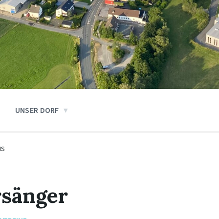
UNSER DORF
IS
rsänger