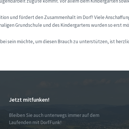
Jugendarbeit zugute kommt. Vor allem dem Kindergarten sowie
adition und fördert den Zusammenhalt im Dorf! Viele Anschaffu
aligen Grundschule und des Kindergartens wurden so erst mö
bei sein möchte, um diesen Brauch zu unterstützen, ist herzli
Jetzt mitfunken!
Bleiben Sie auch unterwegs immer auf dem
Laufenden mit DorfFunk!