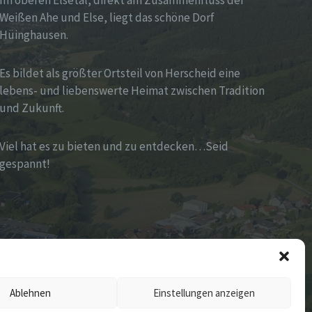
Im oberen Elsetal, direkt am Zusammenfluss der
Weißen Ahe und Else, liegt das schöne Dorf
Hüinghausen.
Es bildet als größter Ortsteil von Herscheid eine
lebens- und liebenswerte Heimat zwischen Tradition
und Zukunft.
Viel hat es zu bieten und zu entdecken…Seid
gespannt!
Ablehnen
Einstellungen anzeigen