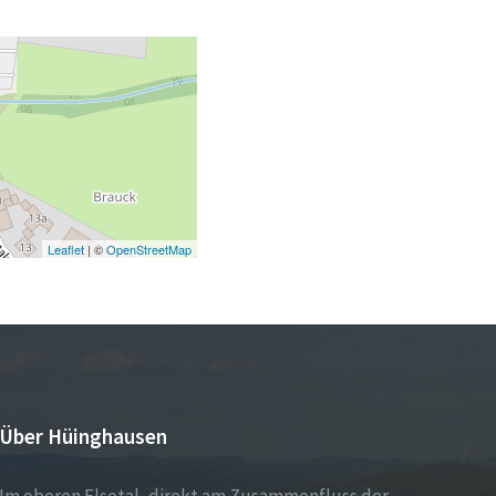
Leaflet
| ©
OpenStreetMap
Über Hüinghausen