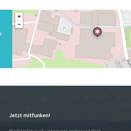
+
−
9
Jetzt mitfunken!