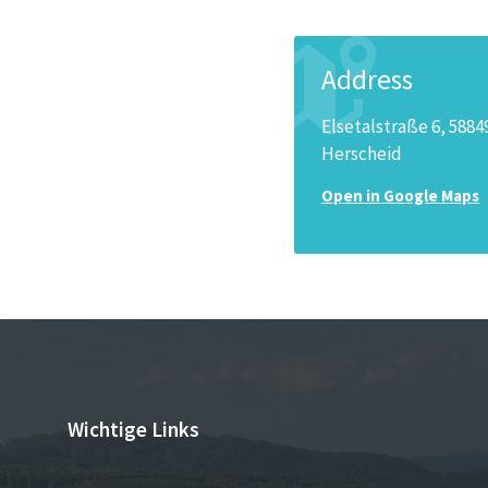
Address
Elsetalstraße 6, 5884
Herscheid
Open in Google Maps
Wichtige Links