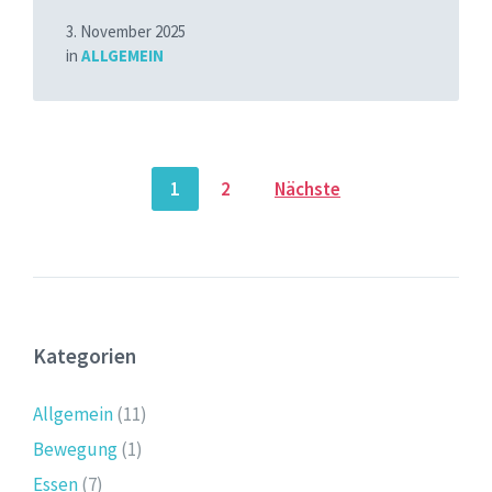
3. November 2025
in
ALLGEMEIN
Seitennummerierung
1
2
Nächste
der
Beiträge
Kategorien
Allgemein
(11)
Bewegung
(1)
Essen
(7)