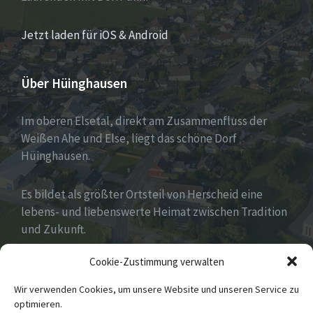
Jetzt laden für iOS & Android
Über Hüinghausen
Im oberen Elsetal, direkt am Zusammenfluss der
Weißen Ahe und Else, liegt das schöne Dorf
Hüinghausen.
Es bildet als größter Ortsteil von Herscheid eine
lebens- und liebenswerte Heimat zwischen Tradition
und Zukunft.
Cookie-Zustimmung verwalten
Viel hat es zu bieten und zu entdecken…Seid
gespannt!
Wir verwenden Cookies, um unsere Website und unseren Service zu
optimieren.