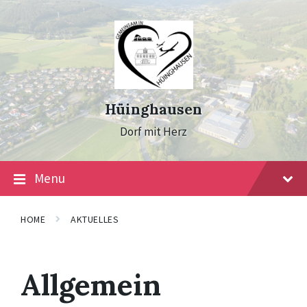
Skip
Skip
Skip
to
to
to
content
main
footer
navigation
Hüinghausen
Dorf mit Herz
Menu
HOME
AKTUELLES
Allgemein