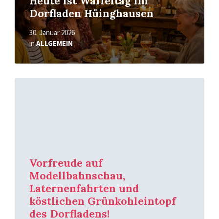
Heute ist Waffeltag im
Dorfladen Hüinghausen
30. Januar 2026
in
ALLGEMEIN
Mehr
erfahren
Vorfreude auf
Modellbahnschau,
Laternenfahrten und
köstlichen Grünkohleintopf
des Dorfladens!