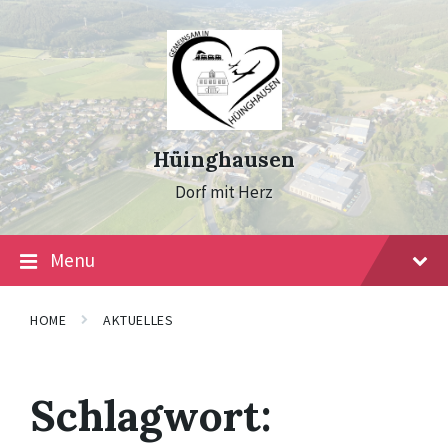
Skip
Skip
Skip
to
to
to
content
main
footer
navigation
Hüinghausen
Dorf mit Herz
Menu
HOME
AKTUELLES
Schlagwort: