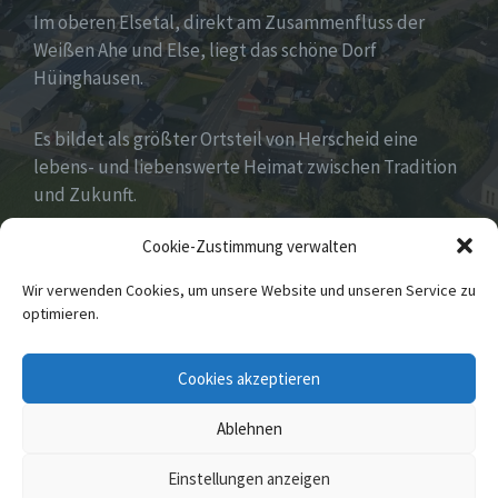
Im oberen Elsetal, direkt am Zusammenfluss der
Weißen Ahe und Else, liegt das schöne Dorf
Hüinghausen.
Es bildet als größter Ortsteil von Herscheid eine
lebens- und liebenswerte Heimat zwischen Tradition
und Zukunft.
Cookie-Zustimmung verwalten
Viel hat es zu bieten und zu entdecken…Seid
gespannt!
Wir verwenden Cookies, um unsere Website und unseren Service zu
optimieren.
E-
Cookies akzeptieren
Mail
Ablehnen
© 2026 Hüinghausen
Einstellungen anzeigen