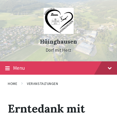
Skip
Skip
Skip
to
to
to
content
main
footer
navigation
Hüinghausen
Dorf mit Herz
Menu
HOME
VERANSTALTUNGEN
Erntedank mit