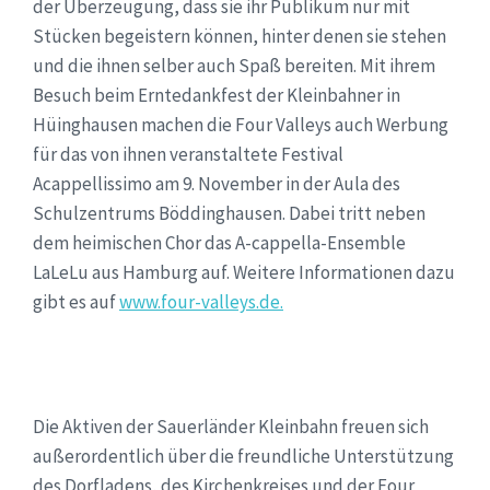
der Überzeugung, dass sie ihr Publikum nur mit
Stücken begeistern können, hinter denen sie stehen
und die ihnen selber auch Spaß bereiten. Mit ihrem
Besuch beim Erntedankfest der Kleinbahner in
Hüinghausen machen die Four Valleys auch Werbung
für das von ihnen veranstaltete Festival
Acappellissimo am 9. November in der Aula des
Schulzentrums Böddinghausen. Dabei tritt neben
dem heimischen Chor das A-cappella-Ensemble
LaLeLu aus Hamburg auf. Weitere Informationen dazu
gibt es auf
www.four-valleys.de.
Die Aktiven der Sauerländer Kleinbahn freuen sich
außerordentlich über die freundliche Unterstützung
des Dorfladens, des Kirchenkreises und der Four